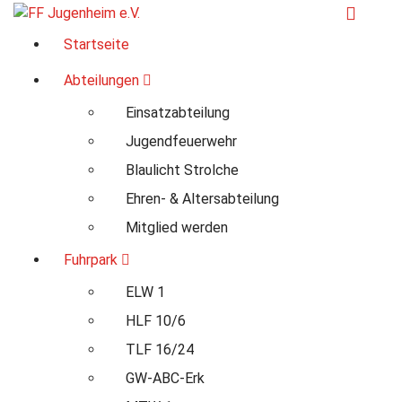
Zum
Inhalt
Für Ihre Sicherheit in Seeheim-Jugenheim
Startseite
springen
Abteilungen
Einsatzabteilung
Jugendfeuerwehr
Blaulicht Strolche
Ehren- & Altersabteilung
Mitglied werden
Fuhrpark
ELW 1
HLF 10/6
TLF 16/24
GW-ABC-Erk