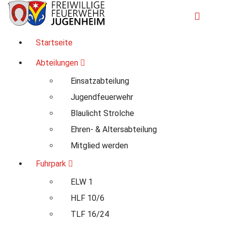
Zum
Inhalt
springen
Für Ihre Sicherheit in Seeheim-Jugenheim
Startseite
Abteilungen
Einsatzabteilung
Jugendfeuerwehr
Blaulicht Strolche
Ehren- & Altersabteilung
Mitglied werden
Fuhrpark
ELW 1
HLF 10/6
TLF 16/24