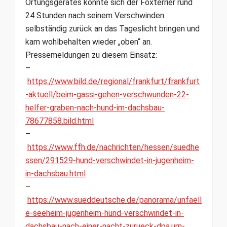
Ortungsgerätes konnte sich der Foxterrier rund
24 Stunden nach seinem Verschwinden
selbständig zurück an das Tageslicht bringen und
kam wohlbehalten wieder „oben“ an.
Pressemeldungen zu diesem Einsatz:
–
https://www.bild.de/regional/frankfurt/frankfurt
-aktuell/beim-gassi-gehen-verschwunden-22-
helfer-graben-nach-hund-im-dachsbau-
78677858.bild.html
–
https://www.ffh.de/nachrichten/hessen/suedhe
ssen/291529-hund-verschwindet-in-jugenheim-
in-dachsbau.html
–
https://www.sueddeutsche.de/panorama/unfaell
e-seeheim-jugenheim-hund-verschwindet-in-
dachsbau-nach-einer-nacht-zurueck-dpa.urn-