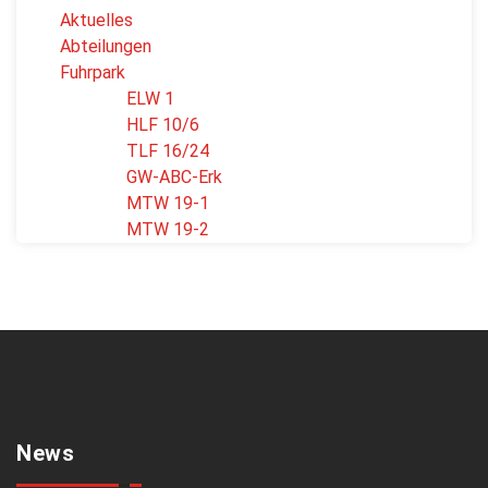
Aktuelles
Abteilungen
Fuhrpark
ELW 1
HLF 10/6
TLF 16/24
GW-ABC-Erk
MTW 19-1
MTW 19-2
News