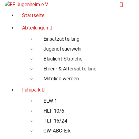
Zum
Inhalt
Für Ihre Sicherheit in Seeheim-Jugenheim
Startseite
springen
Abteilungen
Einsatzabteilung
Jugendfeuerwehr
Blaulicht Strolche
Ehren- & Altersabteilung
Mitglied werden
Fuhrpark
ELW 1
HLF 10/6
TLF 16/24
GW-ABC-Erk