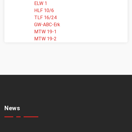
ELW 1
HLF 10/6
TLF 16/24
GW-ABC-Erk
MTW 19-1
MTW 19-2
News