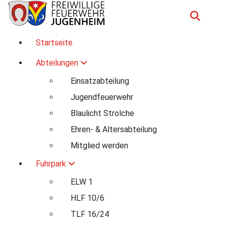
Zum
Inhalt
springen
Für Ihre Sicherheit in Seeheim-Jugenheim
Startseite
Abteilungen
Einsatzabteilung
Jugendfeuerwehr
Blaulicht Strolche
Ehren- & Altersabteilung
Mitglied werden
Fuhrpark
ELW 1
HLF 10/6
TLF 16/24