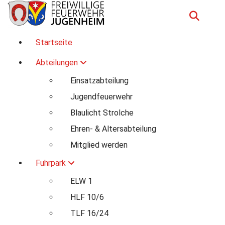
Zum
Inhalt
springen
Für Ihre Sicherheit in Seeheim-Jugenheim
Startseite
Abteilungen
Einsatzabteilung
Jugendfeuerwehr
Blaulicht Strolche
Ehren- & Altersabteilung
Mitglied werden
Fuhrpark
ELW 1
HLF 10/6
TLF 16/24