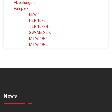
Abteilungen
Fuhrpark
ELW 1
HLF 10/6
TLF 16/24
GW-ABC-Erk
MTW 19-1
MTW 19-2
News