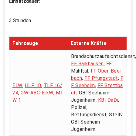
Einsatzdauer:
3 Stunden
Fahrzeuge
Externe Kräfte
Brandschutzaufsichtsdienst
FF Balkhausen
, FF
Mühltal,
FF Ober-Beer
bach
,
FF Pfungstadt
,
F
ELW
,
HLF 10
,
TLF 16/
F Seeheim
,
FF Stettba
24
,
GW-ABC-ErkW
,
MT
ch
, GBI Seeheim-
W 1
Jugenheim,
KBI DaDi
,
Polizei,
Rettungsdienst, Stellv.
GBI Seeheim-
Jugenheim