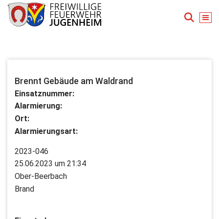
Zum
Inhalt
springen
Für Ihre Sicherheit in Seeheim-Jugenheim
Brennt Gebäude am Waldrand
Einsatznummer:
Alarmierung:
Ort:
Alarmierungsart:
2023-046
25.06.2023 um 21:34
Ober-Beerbach
Brand