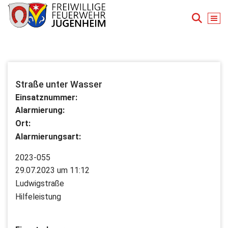
Zum
Inhalt
springen
Für Ihre Sicherheit in Seeheim-Jugenheim
Straße unter Wasser
Einsatznummer:
Alarmierung:
Ort:
Alarmierungsart:
2023-055
29.07.2023 um 11:12
Ludwigstraße
Hilfeleistung