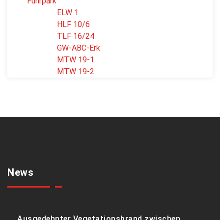
Fuhrpark
ELW 1
HLF 10/6
TLF 16/24
GW-ABC-Erk
MTW 19-1
MTW 19-2
News
Ausgedehnter Vegetationsbrand zwischen