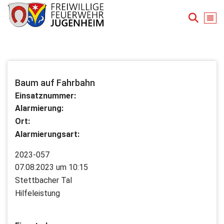
Zum
Inhalt
springen
Für Ihre Sicherheit in Seeheim-Jugenheim
Baum auf Fahrbahn
Einsatznummer:
Alarmierung:
Ort:
Alarmierungsart:
2023-057
07.08.2023 um 10:15
Stettbacher Tal
Hilfeleistung