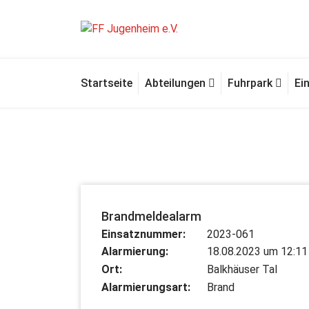
Zum
Inhalt
springen
Für Ihre Sicherheit in Seeheim-Jugenheim
Startseite
Abteilungen
Fuhrpark
Ei
Brandmeldealarm
Einsatznummer:
2023-061
Alarmierung:
18.08.2023 um 12:11
Ort:
Balkhäuser Tal
Alarmierungsart:
Brand