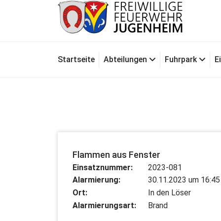
Zum
Inhalt
springen
Für Ihre Sicherheit in Seeheim-Jugenheim
Startseite
Abteilungen
Fuhrpark
E
Flammen aus Fenster
Einsatznummer:
2023-081
Alarmierung:
30.11.2023 um 16:45
Ort:
In den Löser
Alarmierungsart:
Brand