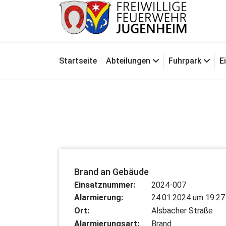
Zum
Inhalt
springen
Für Ihre Sicherheit in Seeheim-Jugenheim
Startseite
Abteilungen
Fuhrpark
E
Brand an Gebäude
Einsatznummer:
2024-007
Alarmierung:
24.01.2024 um 19:27
Ort:
Alsbacher Straße
Alarmierungsart:
Brand