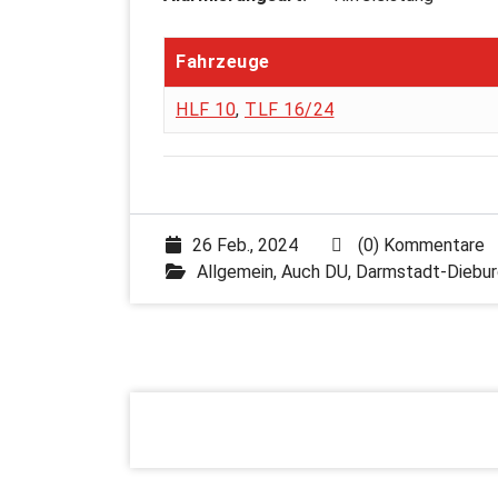
Fahrzeuge
HLF 10
,
TLF 16/24
26 Feb., 2024
(0) Kommentare
Allgemein
,
Auch DU
,
Darmstadt-Diebur