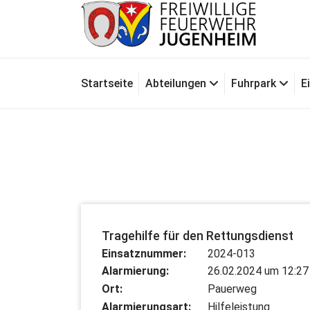
Zum
Inhalt
springen
Für Ihre Sicherheit in Seeheim-Jugenheim
Startseite
Abteilungen
Fuhrpark
E
Tragehilfe für den Rettungsdienst
Einsatznummer:
2024-013
Alarmierung:
26.02.2024 um 12:27
Ort:
Pauerweg
Alarmierungsart:
Hilfeleistung