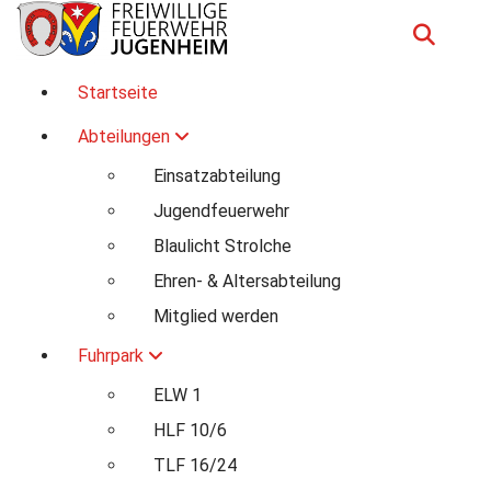
Zum
Inhalt
springen
Für Ihre Sicherheit in Seeheim-Jugenheim
Startseite
Abteilungen
Einsatzabteilung
Jugendfeuerwehr
Blaulicht Strolche
Ehren- & Altersabteilung
Mitglied werden
Fuhrpark
ELW 1
HLF 10/6
TLF 16/24