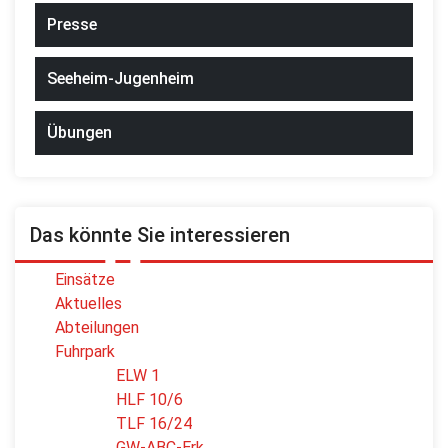
Presse
Seeheim-Jugenheim
Übungen
Das könnte Sie interessieren
Einsätze
Aktuelles
Abteilungen
Fuhrpark
ELW 1
HLF 10/6
TLF 16/24
GW-ABC-Erk