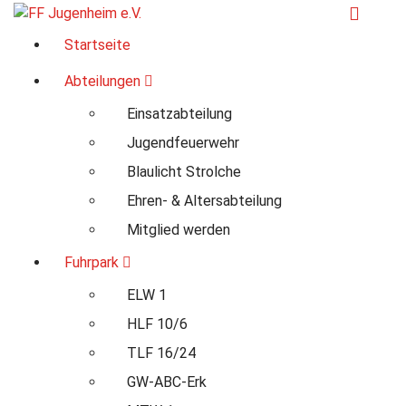
Zum
Inhalt
Für Ihre Sicherheit in Seeheim-Jugenheim
Startseite
springen
Abteilungen
Einsatzabteilung
Jugendfeuerwehr
Blaulicht Strolche
Ehren- & Altersabteilung
Mitglied werden
Fuhrpark
ELW 1
HLF 10/6
TLF 16/24
GW-ABC-Erk