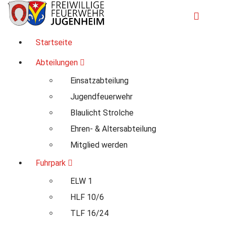
Zum
Inhalt
springen
Für Ihre Sicherheit in Seeheim-Jugenheim
Startseite
Abteilungen
Einsatzabteilung
Jugendfeuerwehr
Blaulicht Strolche
Ehren- & Altersabteilung
Mitglied werden
Fuhrpark
ELW 1
HLF 10/6
TLF 16/24