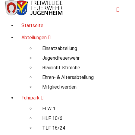
Zum
Inhalt
springen
Für Ihre Sicherheit in Seeheim-Jugenheim
Startseite
Abteilungen
Einsatzabteilung
Jugendfeuerwehr
Blaulicht Strolche
Ehren- & Altersabteilung
Mitglied werden
Fuhrpark
ELW 1
HLF 10/6
TLF 16/24