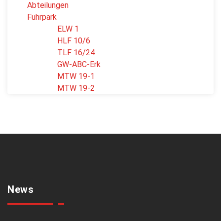
Abteilungen
Fuhrpark
ELW 1
HLF 10/6
TLF 16/24
GW-ABC-Erk
MTW 19-1
MTW 19-2
News