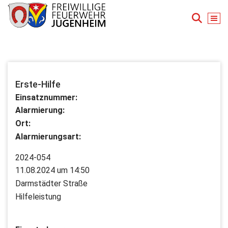
Zum
Inhalt
springen
Für Ihre Sicherheit in Seeheim-Jugenheim
Erste-Hilfe
Einsatznummer:
Alarmierung:
Ort:
Alarmierungsart:
2024-054
11.08.2024 um 14:50
Darmstädter Straße
Hilfeleistung