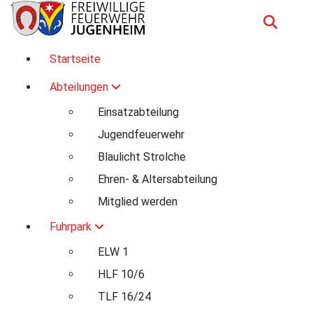
Zum
Inhalt
springen
Für Ihre Sicherheit in Seeheim-Jugenheim
Startseite
Abteilungen
Einsatzabteilung
Jugendfeuerwehr
Blaulicht Strolche
Ehren- & Altersabteilung
Mitglied werden
Fuhrpark
ELW 1
HLF 10/6
TLF 16/24