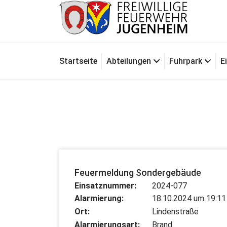
Zum
Inhalt
springen
Für Ihre Sicherheit in Seeheim-Jugenheim
Startseite
Abteilungen
Fuhrpark
E
Feuermeldung Sondergebäude
Einsatznummer:
2024-077
Alarmierung:
18.10.2024 um 19:11
Ort:
Lindenstraße
Alarmierungsart:
Brand