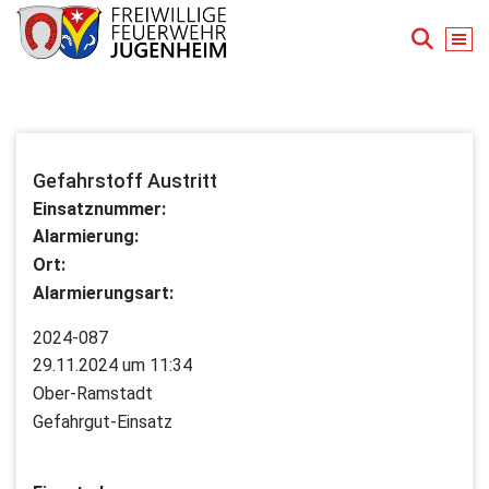
Zum
Inhalt
springen
Für Ihre Sicherheit in Seeheim-Jugenheim
Gefahrstoff Austritt
Einsatznummer:
Alarmierung:
Ort:
Alarmierungsart:
2024-087
29.11.2024 um 11:34
Ober-Ramstadt
Gefahrgut-Einsatz