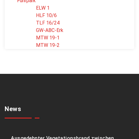
Fuhrpark
ELW 1
HLF 10/6
TLF 16/24
GW-ABC-Erk
MTW 19-1
MTW 19-2
News
Ausgedehnter Vegetationsbrand zwischen