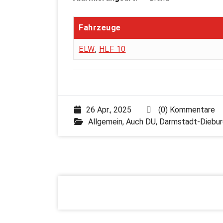
Fahrzeuge
ELW
,
HLF 10
26 Apr., 2025
(0) Kommentare
Allgemein
,
Auch DU
,
Darmstadt-Diebur