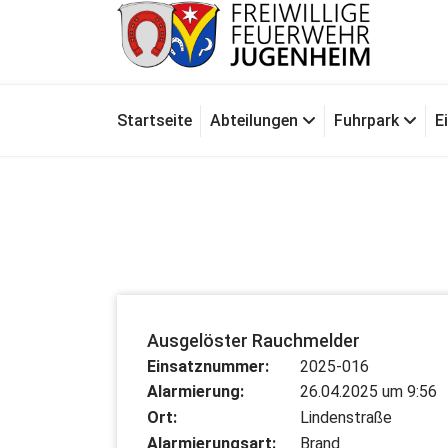
Zum
Inhalt
springen
Für Ihre Sicherheit in Seeheim-Jugenheim
Startseite
Abteilungen
Fuhrpark
E
Ausgelöster Rauchmelder
Einsatznummer:
2025-016
Alarmierung:
26.04.2025 um 9:56
Ort:
Lindenstraße
Alarmierungsart:
Brand