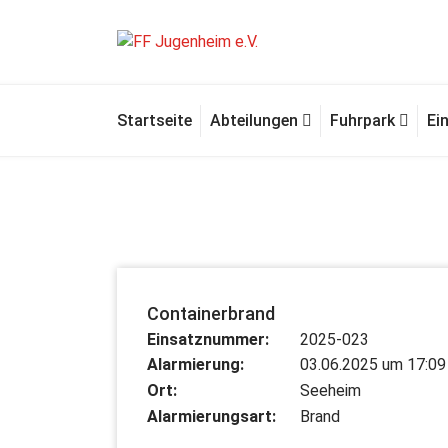
Zum
Inhalt
springen
Für Ihre Sicherheit in Seeheim-Jugenheim
Startseite
Abteilungen
Fuhrpark
Ei
Containerbrand
Einsatznummer:
2025-023
Alarmierung:
03.06.2025 um 17:09
Ort:
Seeheim
Alarmierungsart:
Brand