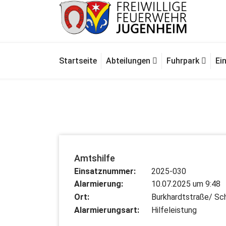
Zum
Inhalt
springen
Für Ihre Sicherheit in Seeheim-Jugenheim
Startseite
Abteilungen
Fuhrpark
Ei
Amtshilfe
Einsatznummer:
2025-030
Alarmierung:
10.07.2025 um 9:48
Ort:
Burkhardtstraße/ S
Alarmierungsart:
Hilfeleistung