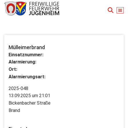
Zum
Inhalt
springen
Für Ihre Sicherheit in Seeheim-Jugenheim
Mülleimerbrand
Einsatznummer:
Alarmierung:
Ort:
Alarmierungsart:
2025-048
13.09.2025 um 21:01
Bickenbacher Straße
Brand