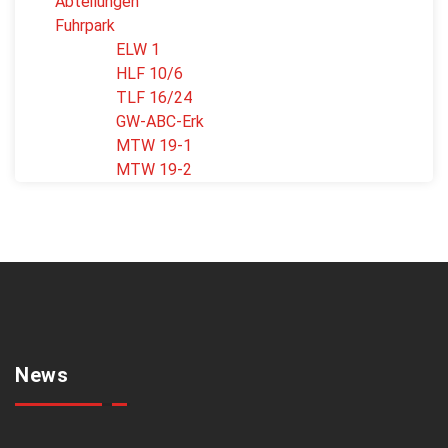
Abteilungen
Fuhrpark
ELW 1
HLF 10/6
TLF 16/24
GW-ABC-Erk
MTW 19-1
MTW 19-2
News