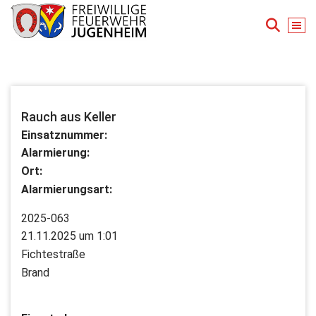
Zum
Inhalt
springen
Für Ihre Sicherheit in Seeheim-Jugenheim
Rauch aus Keller
Einsatznummer:
Alarmierung:
Ort:
Alarmierungsart:
2025-063
21.11.2025 um 1:01
Fichtestraße
Brand