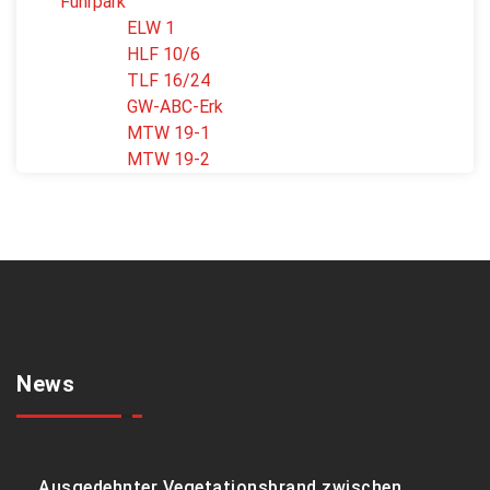
Fuhrpark
ELW 1
HLF 10/6
TLF 16/24
GW-ABC-Erk
MTW 19-1
MTW 19-2
News
Ausgedehnter Vegetationsbrand zwischen