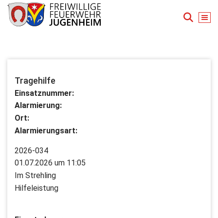
Zum
Inhalt
springen
Für Ihre Sicherheit in Seeheim-Jugenheim
Tragehilfe
Einsatznummer:
Alarmierung:
Ort:
Alarmierungsart:
2026-034
01.07.2026 um 11:05
Im Strehling
Hilfeleistung