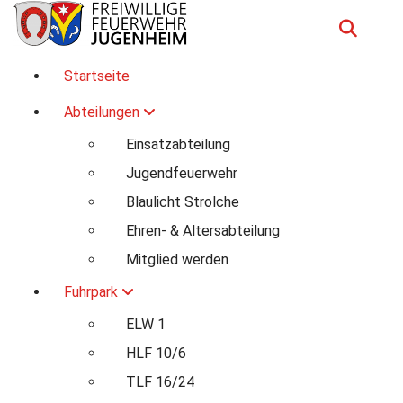
Zum
Inhalt
springen
Für Ihre Sicherheit in Seeheim-Jugenheim
Startseite
Abteilungen
Einsatzabteilung
Jugendfeuerwehr
Blaulicht Strolche
Ehren- & Altersabteilung
Mitglied werden
Fuhrpark
ELW 1
HLF 10/6
TLF 16/24